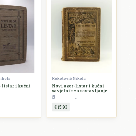
ikola
Kokotović Nikola
 listar i kućni
Novi uzor-listar i kućni
savjetnik za sastavljanje
svakovrstnih listova,
Lingvistika
Pedagogija
izprava i pismenih
sastavaka za sve
€ 15,93
družtvene prilike u
poslovnom i domaćem
životu