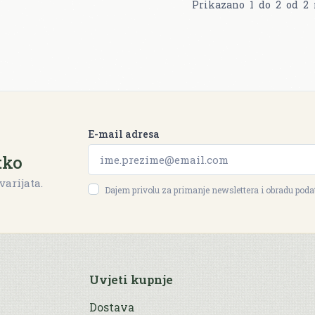
Prikazano
1
do
2
od
2
E-mail adresa
tko
varijata.
Dajem privolu za primanje newslettera i obradu pod
Uvjeti kupnje
Dostava