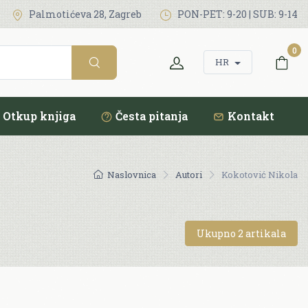
Palmotićeva 28, Zagreb
PON-PET: 9-20 | SUB: 9-14
0
HR
Otkup knjiga
Česta pitanja
Kontakt
Naslovnica
Autori
Kokotović Nikola
Ukupno 2 artikala