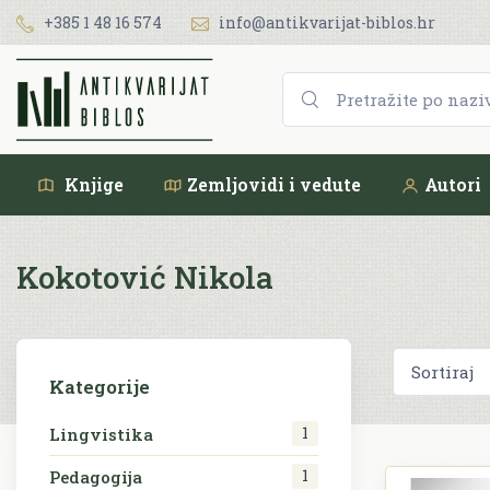
+385 1 48 16 574
info@antikvarijat-biblos.hr
Knjige
Zemljovidi i vedute
Autori
Kokotović Nikola
Kategorije
1
Lingvistika
1
Pedagogija