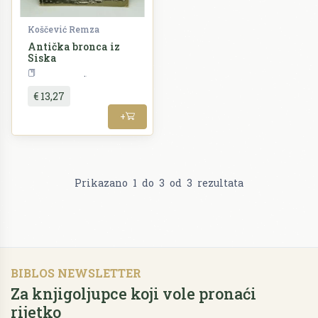
Koščević Remza
Antička bronca iz
Siska
Arheologija
€ 13,27
+
Prikazano
1
do
3
od
3
rezultata
BIBLOS NEWSLETTER
Za knjigoljupce koji vole pronaći
rijetko