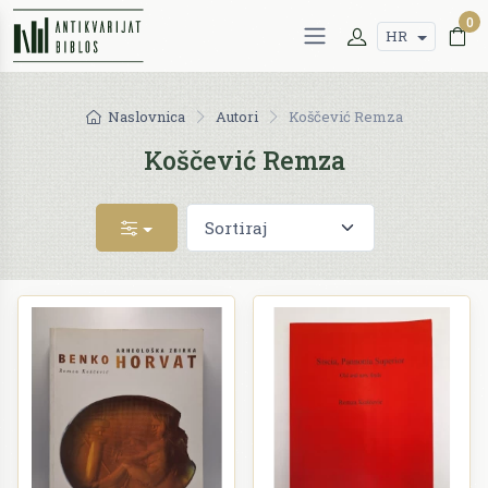
0
HR
Naslovnica
Autori
Koščević Remza
Koščević Remza