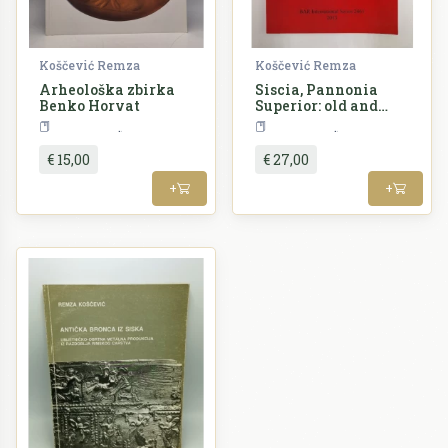
Koščević Remza
Koščević Remza
Arheološka zbirka
Siscia, Pannonia
Benko Horvat
Superior: old and
new finds
Arheologija
Arheologija
€ 15,00
€ 27,00
+
+