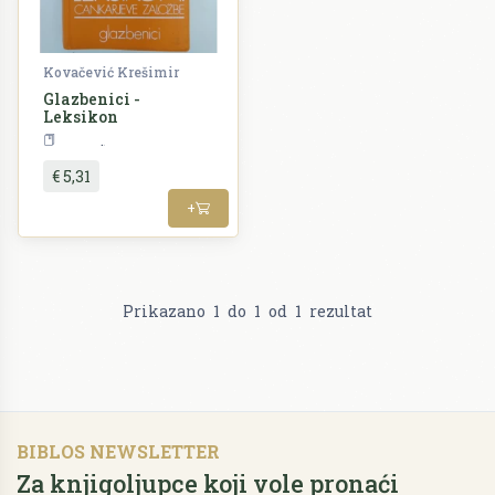
Kovačević Krešimir
Glazbenici -
Leksikon
Glazba
€ 5,31
+
Prikazano
1
do
1
od
1
rezultat
BIBLOS NEWSLETTER
Za knjigoljupce koji vole pronaći