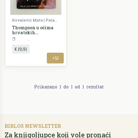
Kovačević Mate | Pečarić Josip
Thompson u očima
hrvatskih
intelektualaca
Glazba
€ 19,91
+
Prikazano
1
do
1
od
1
rezultat
BIBLOS NEWSLETTER
Za knjigoljupce koji vole pronaći