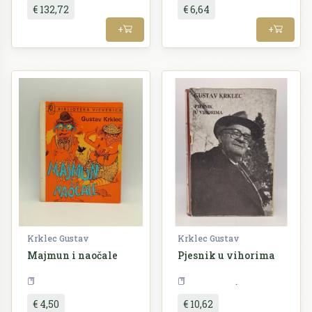
€ 132,72
€ 6,64
+
+
Krklec Gustav
Krklec Gustav
Majmun i naočale
Pjesnik u vihorima
Književnost
Biblioteka Vjeverica
Književnost
€ 4,50
€ 10,62