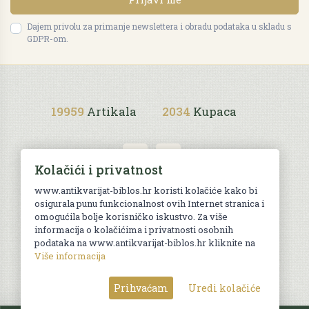
Dajem privolu za primanje newslettera i obradu podataka u skladu s
GDPR-om.
19959
Artikala
2034
Kupaca
Kolačići i privatnost
www.antikvarijat-biblos.hr koristi kolačiće kako bi
osigurala punu funkcionalnost ovih Internet stranica i
Uvjeti kupnje
omogućila bolje korisničko iskustvo. Za više
informacija o kolačićima i privatnosti osobnih
podataka na www.antikvarijat-biblos.hr kliknite na
Više informacija
© Sva prava pridržana. Web by
AG media
Prihvaćam
Uredi kolačiće