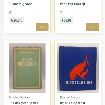
Pioniri grade
Pionirji zidarji
Slikovnice
Slikovnice
€ 26,54
€ 19,91
+
+
Krklec Gustav
Krklec Gustav
Lirska petoljetka
Riječ i svjetlost