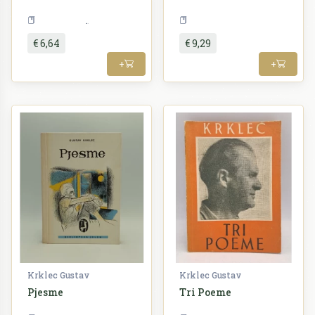
Književnost
Teorija
€ 6,64
€ 9,29
+
+
Krklec Gustav
Krklec Gustav
Pjesme
Tri Poeme