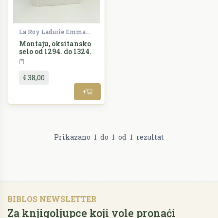
La Roy Ladurie Emmanuel
Montaju, oksitansko
selo od 1294. do 1324.
Povijest
€ 38,00
+
Prikazano
1
do
1
od
1
rezultat
BIBLOS NEWSLETTER
Za knjigoljupce koji vole pronaći