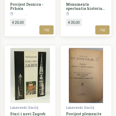
Povijest Desnica -
Monumenta
Prhoća
spectantia historiam
slavorum
Povijest
Povijest
meridionalium
€ 25,00
€ 35,00
+
+
Laszowski Emilij
Laszowski Emilij
Stari i novi Zagreb
Povijest plemenite