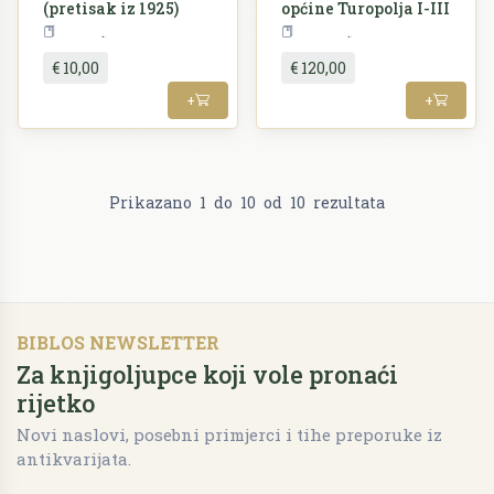
(pretisak iz 1925)
općine Turopolja I-III
Zagreb
Povijest
€ 10,00
€ 120,00
+
+
Prikazano
1
do
10
od
10
rezultata
BIBLOS NEWSLETTER
Za knjigoljupce koji vole pronaći
rijetko
Novi naslovi, posebni primjerci i tihe preporuke iz
antikvarijata.