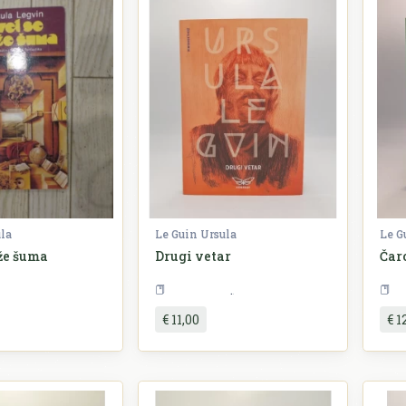
ula
Le Guin Ursula
Le G
že šuma
Drugi vetar
Čar
Književnost
Književnost
€ 11,00
€ 1