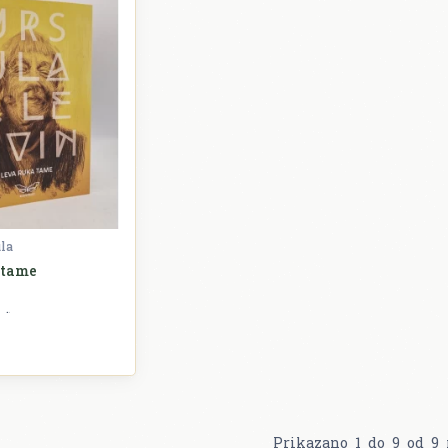
ula
 tame
Književnost
Prikazano
1
do
9
od
9