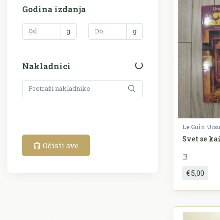
Godina izdanja
g
g
Nakladnici
Le Guin Urs
Svet se ka
Očisti sve
€ 5,00