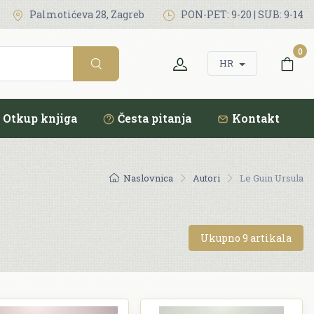
Palmotićeva 28, Zagreb
PON-PET: 9-20 | SUB: 9-14
0
HR
Otkup knjiga
Česta pitanja
Kontakt
Naslovnica
Autori
Le Guin Ursula
Ukupno 9 artikala