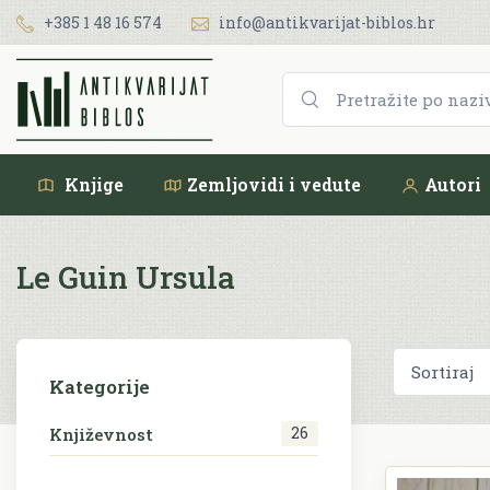
+385 1 48 16 574
info@antikvarijat-biblos.hr
Knjige
Zemljovidi i vedute
Autori
Le Guin Ursula
Kategorije
26
Književnost