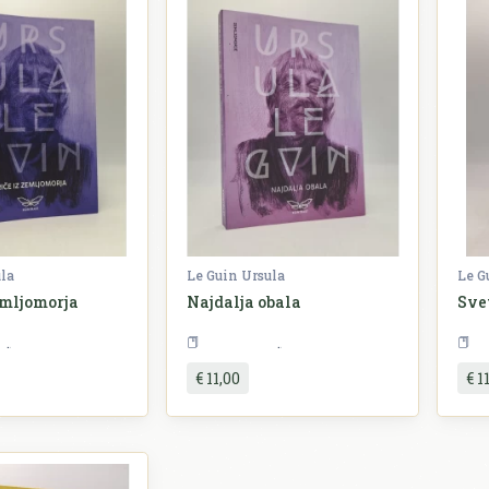
ula
Le Guin Ursula
Le G
emljomorja
Najdalja obala
Sve
Književnost
Književnost
€ 11,00
€ 1