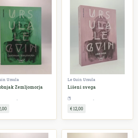
uin Ursula
Le Guin Ursula
obnjak Zemljomorja
Lišeni svega
Književnost
Književnost
2,00
€ 12,00