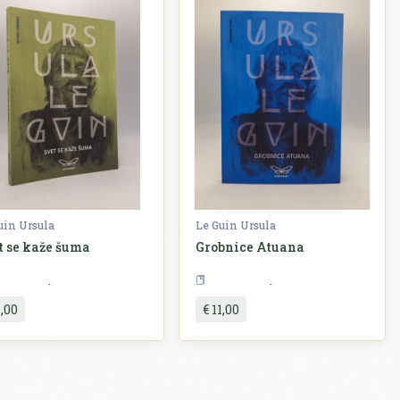
uin Ursula
Le Guin Ursula
t se kaže šuma
Grobnice Atuana
Književnost
Književnost
1,00
€ 11,00