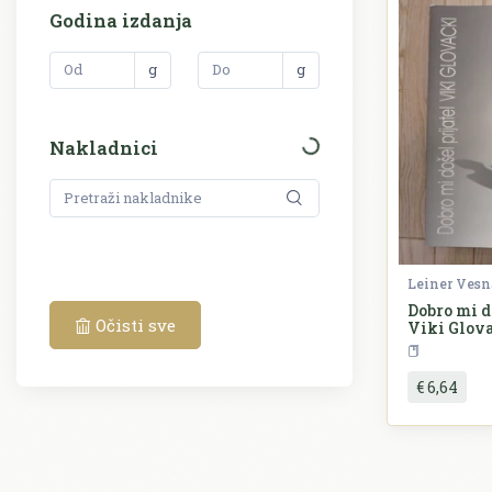
Godina izdanja
g
g
Nakladnici
Leiner Vesn
Dobro mi d
Očisti sve
Viki Glov
Gl
€ 6,64