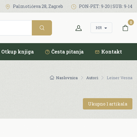
Palmotićeva 28, Zagreb
PON-PET: 9-20 | SUB: 9-14
0
HR
Otkup knjiga
Česta pitanja
Kontakt
Naslovnica
Autori
Leiner Vesna
Ukupno 1 artikala