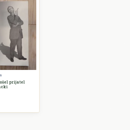
a
ošel prijatel
acki
azba