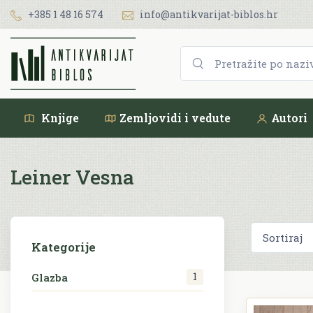
+385 1 48 16 574
info@antikvarijat-biblos.hr
Knjige
Zemljovidi i vedute
Autori
Leiner Vesna
Kategorije
1
Glazba