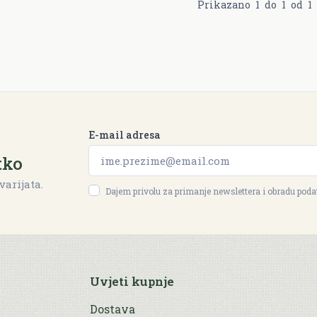
Prikazano
1
do
1
od
1
E-mail adresa
tko
varijata.
Dajem privolu za primanje newslettera i obradu pod
Uvjeti kupnje
Dostava