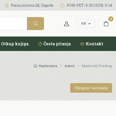
Palmotićeva 28, Zagreb
PON-PET: 9-20 | SUB: 9-14
0
HR
Otkup knjiga
Česta pitanja
Kontakt
Naslovnica
Autori
Marković Predrag
Ukupno 1 artikala