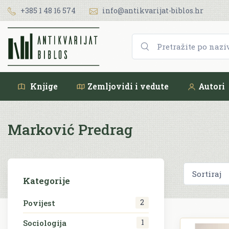
+385 1 48 16 574
info@antikvarijat-biblos.hr
Knjige
Zemljovidi i vedute
Autori
Marković Predrag
Kategorije
2
Povijest
1
Sociologija