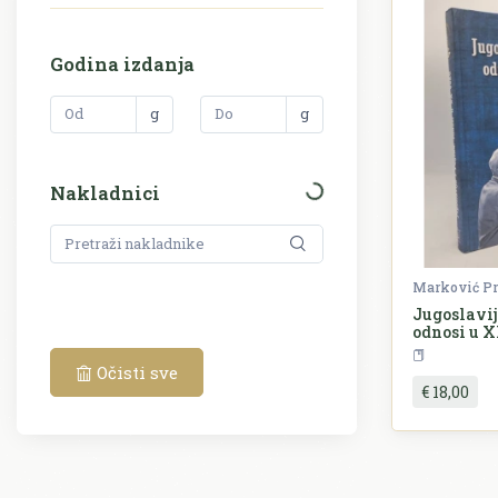
Godina izdanja
g
g
Nakladnici
Marković Pr
Jugoslavij
odnosi u 
P
Očisti sve
€ 18,00