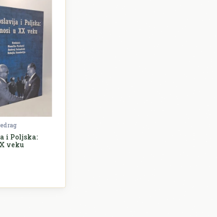
edrag
a i Poljska:
XX veku
ovijest