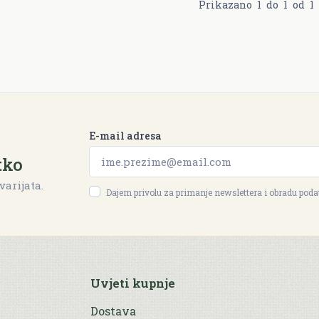
Prikazano
1
do
1
od
1
E-mail adresa
tko
varijata.
Dajem privolu za primanje newslettera i obradu pod
Uvjeti kupnje
Dostava