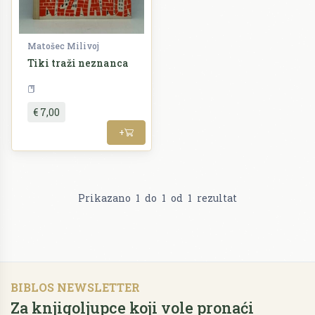
Matošec Milivoj
Tiki traži neznanca
Književnost
Biblioteka Vjeverica
€ 7,00
+
Prikazano
1
do
1
od
1
rezultat
BIBLOS NEWSLETTER
Za knjigoljupce koji vole pronaći