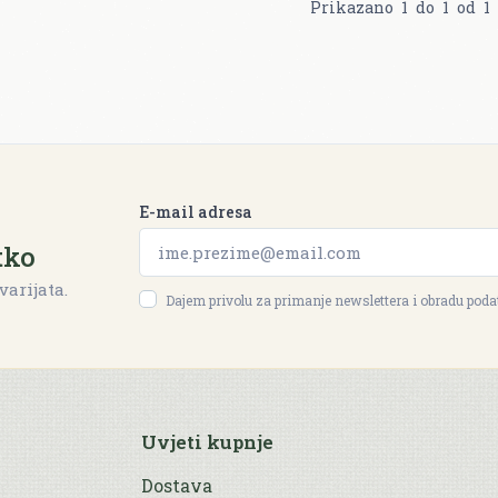
Prikazano
1
do
1
od
1
E-mail adresa
tko
varijata.
Dajem privolu za primanje newslettera i obradu pod
Uvjeti kupnje
Dostava