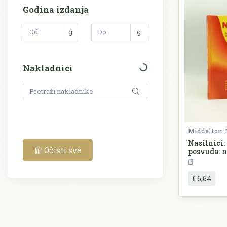
Godina izdanja
g
g
Nakladnici
Nasilnici:
Očisti sve
posvuda: n
igralištu,
radnom mje
za preživl
€ 6,64