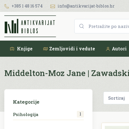
+385 1 48 16 574
info@antikvarijat-biblos.hr
Knjige
Zemljovidi i vedute
Autori
Middelton-Moz Jane | Zawadsk
Kategorije
1
Psihologija