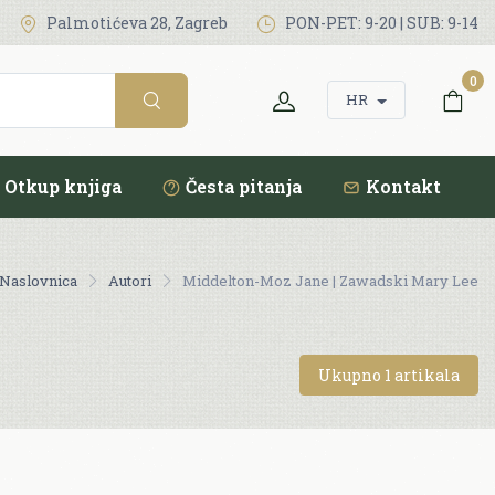
Palmotićeva 28, Zagreb
PON-PET: 9-20 | SUB: 9-14
0
HR
Otkup knjiga
Česta pitanja
Kontakt
Naslovnica
Autori
Middelton-Moz Jane | Zawadski Mary Lee
Ukupno 1 artikala