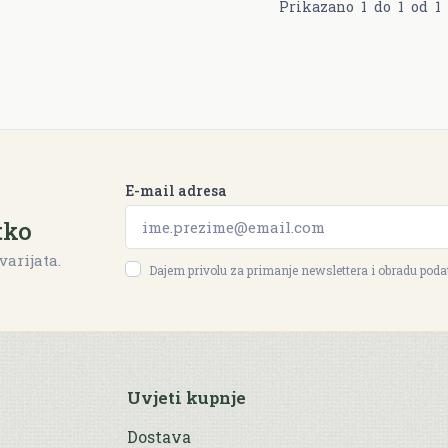
Prikazano
1
do
1
od
1
E-mail adresa
tko
varijata.
Dajem privolu za primanje newslettera i obradu pod
Uvjeti kupnje
Dostava