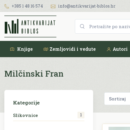
+385 1 48 16 574
info@antikvarijat-biblos.hr
Knjige
Zemljovidi i vedute
Autori
Milčinski Fran
Kategorije
1
Slikovnice