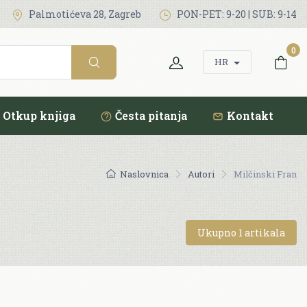
Palmotićeva 28, Zagreb
PON-PET: 9-20 | SUB: 9-14
0
HR
Otkup knjiga
Česta pitanja
Kontakt
Naslovnica
Autori
Milčinski Fran
Ukupno 1 artikala