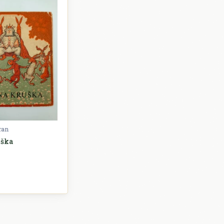
ran
uška
Slikovnice