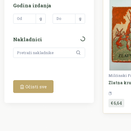
Godina izdanja
g
g
Nakladnici
Milčinski F
Zlatna kr
Očisti sve
€ 6,64