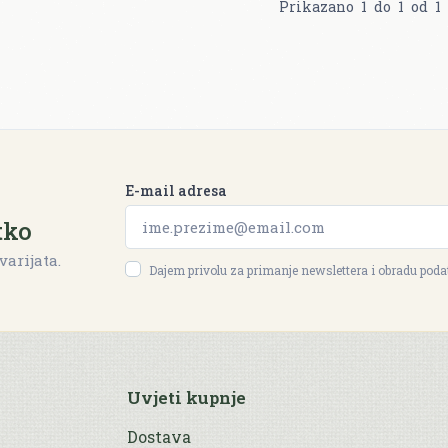
Prikazano
1
do
1
od
1
E-mail adresa
tko
varijata.
Dajem privolu za primanje newslettera i obradu pod
Uvjeti kupnje
Dostava