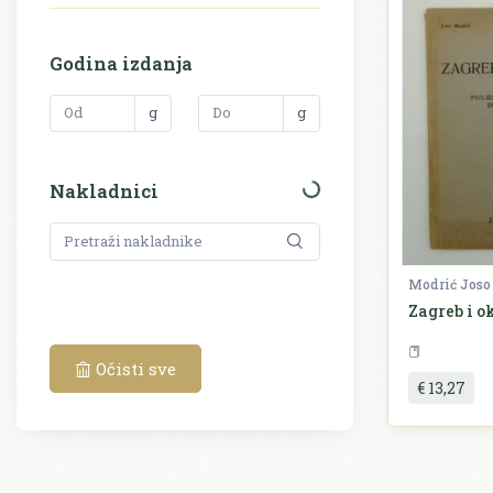
Godina izdanja
g
g
Nakladnici
Modrić Joso
Zagreb i o
P
Očisti sve
€ 13,27