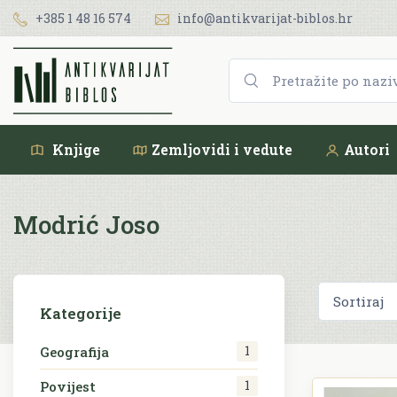
+385 1 48 16 574
info@antikvarijat-biblos.hr
Knjige
Zemljovidi i vedute
Autori
Modrić Joso
Kategorije
1
Geografija
1
Povijest