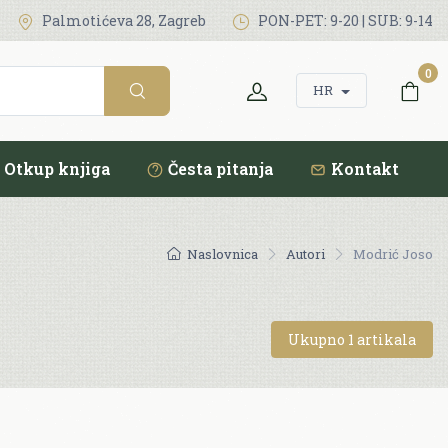
Palmotićeva 28, Zagreb
PON-PET: 9-20 | SUB: 9-14
0
HR
Otkup knjiga
Česta pitanja
Kontakt
Naslovnica
Autori
Modrić Joso
Ukupno 1 artikala