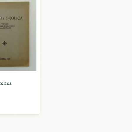
kolica
ovijest