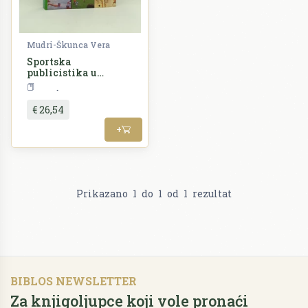
Mudri-Škunca Vera
Sportska
publicistika u
Hrvatskoj
Šport
€ 26,54
+
Prikazano
1
do
1
od
1
rezultat
BIBLOS NEWSLETTER
Za knjigoljupce koji vole pronaći