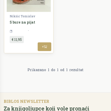
Nikšić Tomislav
S bure na pijat
Kuharstvo
€ 11,95
+
Prikazano
1
do
1
od
1
rezultat
BIBLOS NEWSLETTER
Za knjigoljupce koji vole pronaći