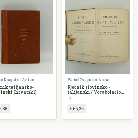
ić Dragutin Antun
Parčić Dragutin Antun
čnik talijansko-
Rječnik slovinsko -
vinski (hrvatski)
talijanski / Vocabolario
slavo - italiano
Rječnici
Rječnici
Rječnik
6,36
€ 66,36