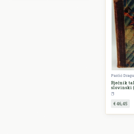
Parčić Drag
Rječnik ta
slovinski 
R
€ 46,45