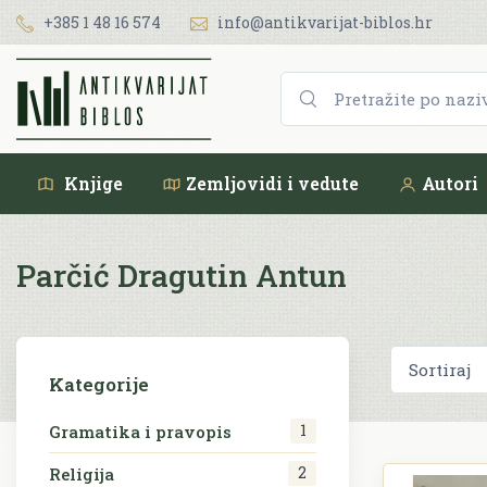
+385 1 48 16 574
info@antikvarijat-biblos.hr
Knjige
Zemljovidi i vedute
Autori
Parčić Dragutin Antun
Kategorije
1
Gramatika i pravopis
2
Religija