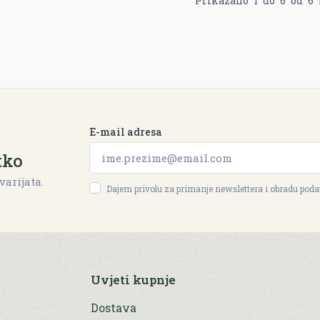
Prikazano
1
do
6
od
6
E-mail adresa
tko
varijata.
Dajem privolu za primanje newslettera i obradu pod
Uvjeti kupnje
Dostava