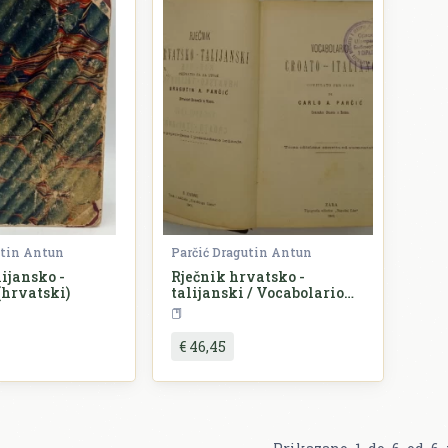
utin Antun
Parčić Dragutin Antun
lijansko -
Rječnik hrvatsko -
(hrvatski)
talijanski / Vocabolario
Croato - Italiano
ječnici
Rječnici
€ 46,45