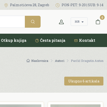
Palmotićeva 28, Zagreb
PON-PET: 9-20 | SUB: 9-14
0
HR
Otkup knjiga
Česta pitanja
Kontakt
Naslovnica
Autori
Parčić Dragutin Antun
Ukupno 6 artikala