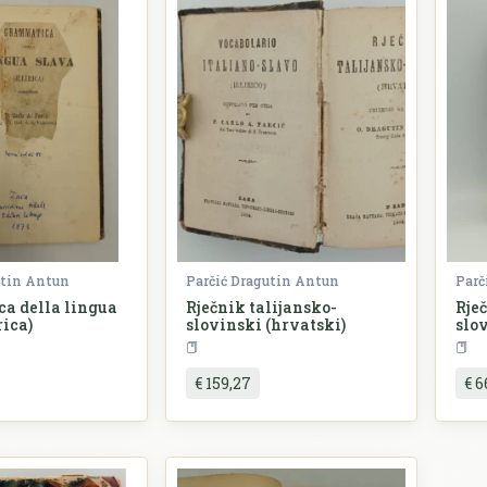
utin Antun
Parčić Dragutin Antun
Parč
a della lingua
Rječnik talijansko-
Rje
rica)
slovinski (hrvatski)
slo
Gramatika i pravopis
Rječnici
€ 159,27
€ 6