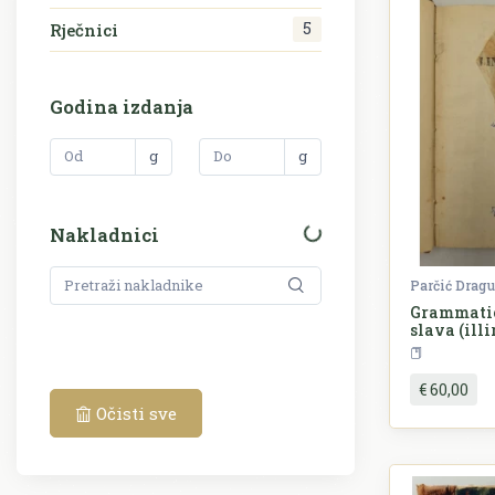
5
Rječnici
Godina izdanja
g
g
Nakladnici
Parčić Drag
Grammatic
slava (illi
€ 60,00
Očisti sve