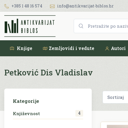
+385 1 48 16 574
info@antikvarijat-biblos.hr
Knjige
Zemljovidi i vedute
Autori
Petković Dis Vladislav
Kategorije
4
Književnost