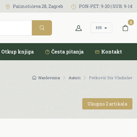
Palmotićeva 28, Zagreb
PON-PET: 9-20 | SUB: 9-14
0
HR
Otkup knjiga
Česta pitanja
Kontakt
Naslovnica
Autori
Petković Dis Vladislav
Ukupno 2 artikala