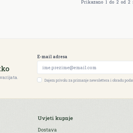
Prikazano
1
do
2
od
2
E-mail adresa
tko
varijata.
Dajem privolu za primanje newslettera i obradu pod
Uvjeti kupnje
Dostava