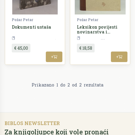
Požar Petar
Požar Petar
Dokumenti ustaša
Leksikon povijesti
novinarstva i
publicistike
Povijest
NDH i emigracija
Enciklopedija
€ 45,00
€ 18,58
+
+
Prikazano
1
do
2
od
2
rezultata
BIBLOS NEWSLETTER
Za knjigoljupce koji vole pronaći