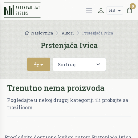
0
HR
Naslovnica
Autori
Prstenjača Ivica
Prstenjača Ivica
Trenutno nema proizvoda
Pogledajte u nekoj drugoj kategoriji ili probajte sa
tražilicom.
Pregledajte dostupne knjige autora Prstenjača Ivica