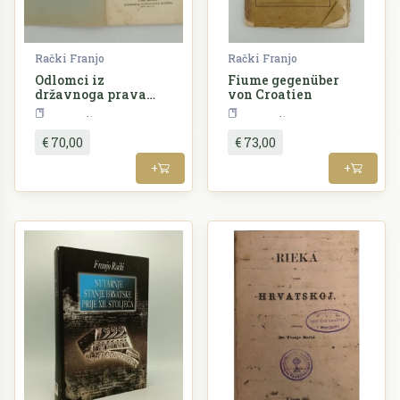
Rački Franjo
Rački Franjo
Odlomci iz
Fiume gegenüber
državnoga prava
von Croatien
hrvatskoga za
Povijest
Povijest
narodne dynastie
€ 70,00
€ 73,00
+
+