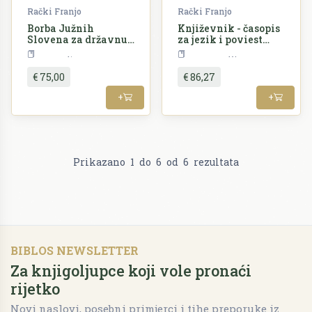
Rački Franjo
Rački Franjo
Borba Južnih
Književnik - časopis
Slovena za državnu
za jezik i poviest
neodvisnost /
Hrvatsku i srbsku, i
Povijest
Lingvistika
Bogomili i patareni
prirodne znanosti
€ 75,00
€ 86,27
+
+
Prikazano
1
do
6
od
6
rezultata
BIBLOS NEWSLETTER
Za knjigoljupce koji vole pronaći
rijetko
Novi naslovi, posebni primjerci i tihe preporuke iz