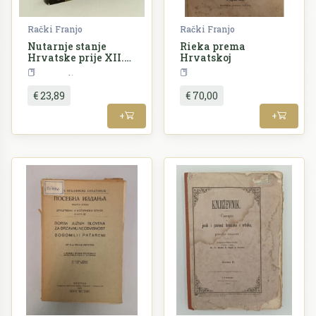
Rački Franjo
Rački Franjo
Nutarnje stanje
Rieka prema
Hrvatske prije XII.
Hrvatskoj
stoljeća
Povijest
HRVA
€ 23,89
€ 70,00
+
+