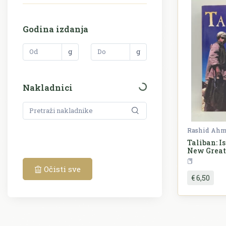
Godina izdanja
g
g
Nakladnici
Rashid Ah
Taliban: I
New Great
Central A
Očisti sve
€ 6,50