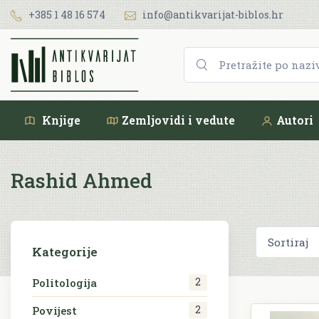
+385 1 48 16 574
info@antikvarijat-biblos.hr
Knjige
Zemljovidi i vedute
Autori
Rashid Ahmed
Kategorije
2
Politologija
2
Povijest