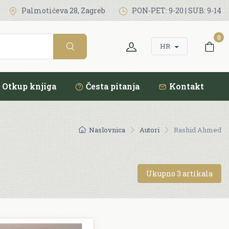
Palmotićeva 28, Zagreb
PON-PET: 9-20 | SUB: 9-14
0
HR
Otkup knjiga
Česta pitanja
Kontakt
Naslovnica
Autori
Rashid Ahmed
Ukupno 3 artikala