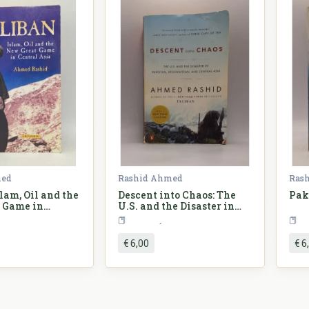
med
Rashid Ahmed
Ras
slam, Oil and the
Descent into Chaos: The
Pak
 Game in
U.S. and the Disaster in
sia
Pakistan, Afghanistan,
Politologija
Povijest
and Central Asia
€ 6,00
€ 6