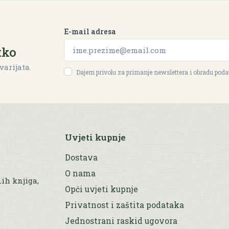
E-mail adresa
tko
varijata.
Dajem privolu za primanje newslettera i obradu pod
Uvjeti kupnje
Dostava
O nama
nih knjiga,
Opći uvjeti kupnje
Privatnost i zaštita podataka
Jednostrani raskid ugovora