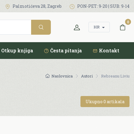
Palmotićeva 28, Zagreb
PON-PET: 9-20 | SUB: 9-14
0
HR
Otkup knjiga
Česta pitanja
Kontakt
Naslovnica
Autori
Rebreanu Liviu
Ukupno 0 artikala