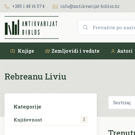
+385 1 48 16 574
info@antikvarijat-biblos.hr
Knjige
Zemljovidi i vedute
Autori
Rebreanu Liviu
Kategorije
1
Književnost
Trenut