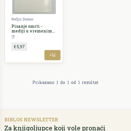
Reljić Dušan
Pisanje smrti -
mediji u vremenima
sukoba
Politologija
€ 5,97
+
Prikazano
1
do
1
od
1
rezultat
BIBLOS NEWSLETTER
Za knjigoljupce koji vole pronaći