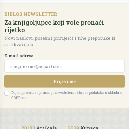
BIBLOS NEWSLETTER
Za knjigoljupce koji vole pronaći
rijetko
Novi naslovi, posebni primjerci i tihe preporuke iz
antikvarijata.
E-mail adresa
Prijavi me
Dajem privolu za primanje newslettera i obradu podataka u skladu s
GDPR-om.
20103
Artikala
2039
Kupaca