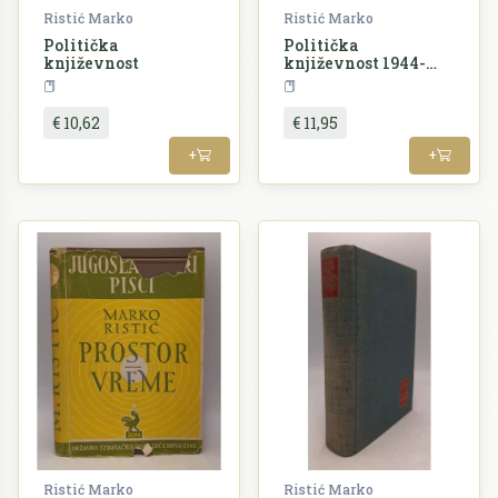
Ristić Marko
Ristić Marko
Politička
Politička
književnost
književnost 1944-
1958
Teorija i povijest književnosti
Teorija
€ 10,62
€ 11,95
+
+
Ristić Marko
Ristić Marko