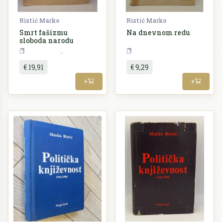
Ristić Marko
Ristić Marko
Smrt fašizmu
Na dnevnom redu
sloboda narodu
Književnost
Teorija
€ 19,91
€ 9,29
+
+