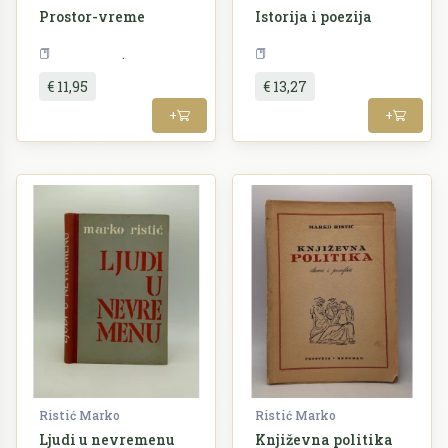
Prostor-vreme
Istorija i poezija
Književnost
Teorija
€ 11,95
€ 13,27
+
+
Ristić Marko
Ristić Marko
Ljudi u nevremenu
Književna politika