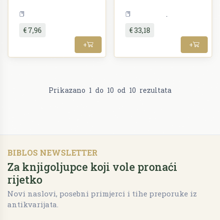
Teorija i povijest književnosti
Književnost
€ 7,96
€ 33,18
+
+
Prikazano
1
do
10
od
10
rezultata
BIBLOS NEWSLETTER
Za knjigoljupce koji vole pronaći
rijetko
Novi naslovi, posebni primjerci i tihe preporuke iz
antikvarijata.