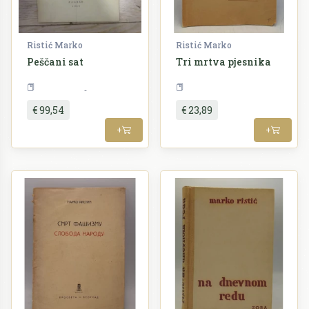
Ristić Marko
Ristić Marko
Peščani sat
Tri mrtva pjesnika
Književnost
Teorija
€ 99,54
€ 23,89
+
+