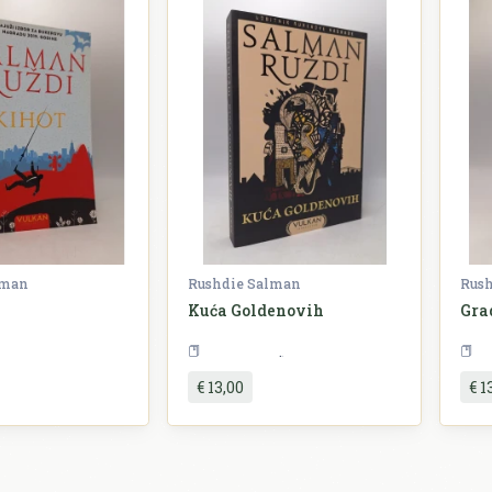
lman
Rushdie Salman
Rus
Kuća Goldenovih
Gra
Književnost
Književnost
€ 13,00
€ 1