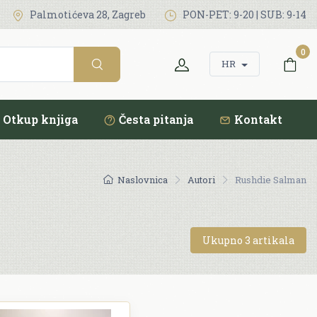
Palmotićeva 28, Zagreb
PON-PET: 9-20 | SUB: 9-14
0
HR
Otkup knjiga
Česta pitanja
Kontakt
Naslovnica
Autori
Rushdie Salman
Ukupno 3 artikala