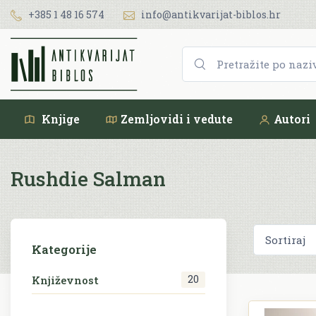
+385 1 48 16 574
info@antikvarijat-biblos.hr
Knjige
Zemljovidi i vedute
Autori
Rushdie Salman
Kategorije
20
Književnost