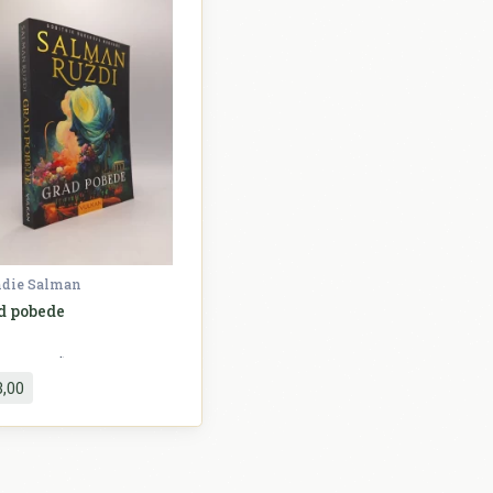
hdie Salman
d pobede
Književnost
3,00