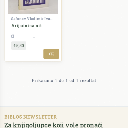
Safonov Vladimir Ivanovič
Arijadnina nit
Alternativa
€ 5,50
+
Prikazano
1
do
1
od
1
rezultat
BIBLOS NEWSLETTER
Za knjigoljupce koji vole pronaći