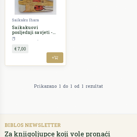
Saikaku Ihara
Saikakuovi
posljednji savjeti -
Vječna riznica
Književnost
japanske porodice
€ 7,00
+
Prikazano
1
do
1
od
1
rezultat
BIBLOS NEWSLETTER
Za knjigoljupce koji vole pronaći