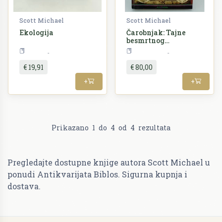
Scott Michael
Scott Michael
Ekologija
Čarobnjak: Tajne
besmrtnog
Nicholasa Flamela
Priroda
Književnost
€ 19,91
€ 80,00
+
+
Prikazano
1
do
4
od
4
rezultata
Pregledajte dostupne knjige autora Scott Michael u
ponudi Antikvarijata Biblos. Sigurna kupnja i
dostava.