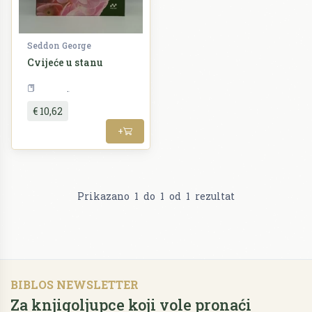
Seddon George
Cvijeće u stanu
Priroda
€ 10,62
+
Prikazano
1
do
1
od
1
rezultat
BIBLOS NEWSLETTER
Za knjigoljupce koji vole pronaći