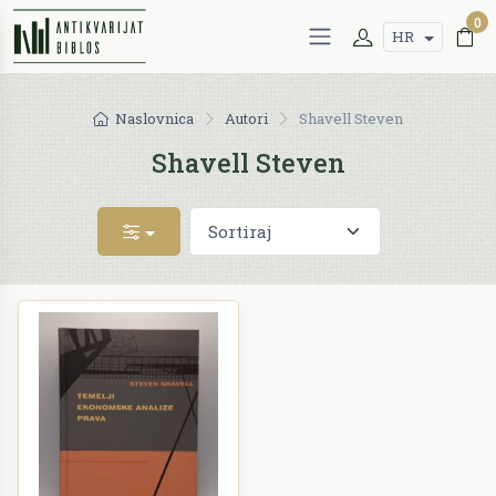
0
HR
Naslovnica
Autori
Shavell Steven
Shavell Steven