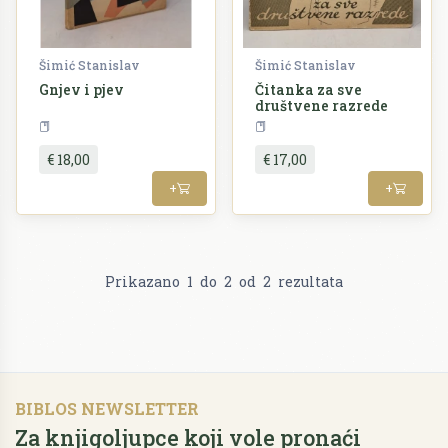
Šimić Stanislav
Šimić Stanislav
Gnjev i pjev
Čitanka za sve
društvene razrede
Književnost
Književnost
€ 18,00
€ 17,00
+
+
Prikazano
1
do
2
od
2
rezultata
BIBLOS NEWSLETTER
Za knjigoljupce koji vole pronaći