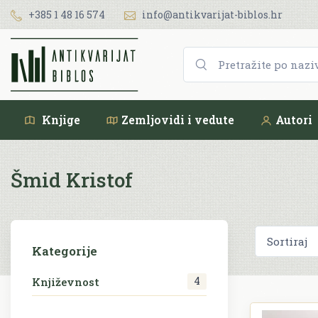
+385 1 48 16 574
info@antikvarijat-biblos.hr
Knjige
Zemljovidi i vedute
Autori
Šmid Kristof
Kategorije
4
Književnost