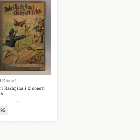
 Kristof
i Radojica i zločesti
ca
Književnost
,96