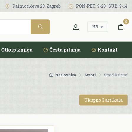
Palmotićeva 28, Zagreb
PON-PET: 9-20 | SUB: 9-14
0
HR
Otkup knjiga
Česta pitanja
Kontakt
Naslovnica
Autori
Šmid Kristof
Ukupno 3 artikala