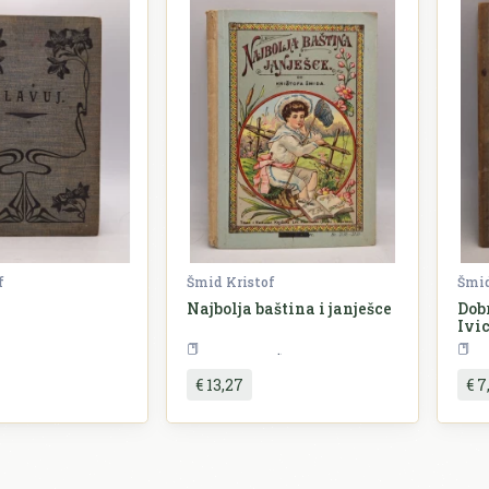
f
Šmid Kristof
Šmid
Najbolja baština i janješce
Dobr
Ivi
Književnost
Književnost
€ 13,27
€ 7