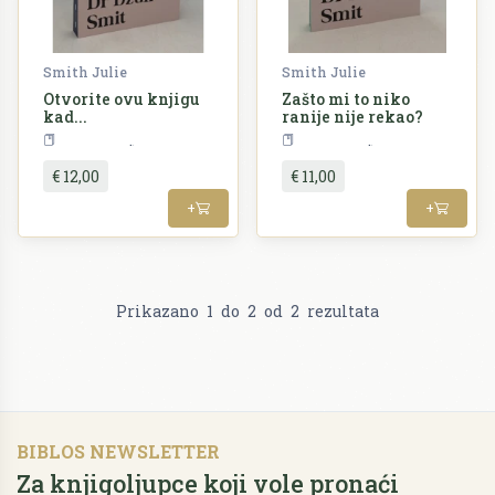
Smith Julie
Smith Julie
Otvorite ovu knjigu
Zašto mi to niko
kad...
ranije nije rekao?
Psihologija
Psihologija
€ 12,00
€ 11,00
+
+
Prikazano
1
do
2
od
2
rezultata
BIBLOS NEWSLETTER
Za knjigoljupce koji vole pronaći