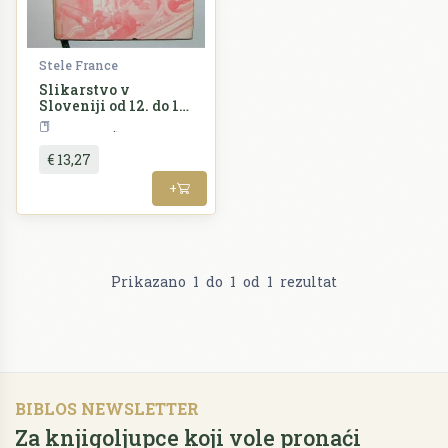
Stele France
Slikarstvo v
Sloveniji od 12. do 16.
stoletja
Umjetnost
€ 13,27
+
Prikazano
1
do
1
od
1
rezultat
BIBLOS NEWSLETTER
Za knjigoljupce koji vole pronaći