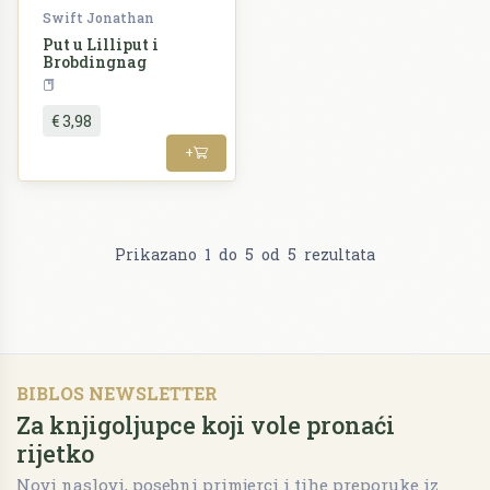
Swift Jonathan
Put u Lilliput i
Brobdingnag
Književnost
€ 3,98
+
Prikazano
1
do
5
od
5
rezultata
BIBLOS NEWSLETTER
Za knjigoljupce koji vole pronaći
rijetko
Novi naslovi, posebni primjerci i tihe preporuke iz