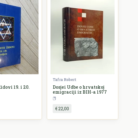
Tafra Robert
idovi 19. i 20.
Dosjei Udbe o hrvatskoj
emigraciji iz BIH-a 1977
ovijest
Povijest
Bosn
€ 22,00