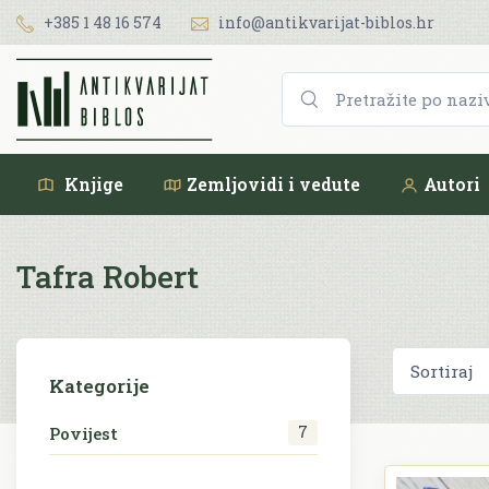
+385 1 48 16 574
info@antikvarijat-biblos.hr
Knjige
Zemljovidi i vedute
Autori
Tafra Robert
Kategorije
7
Povijest