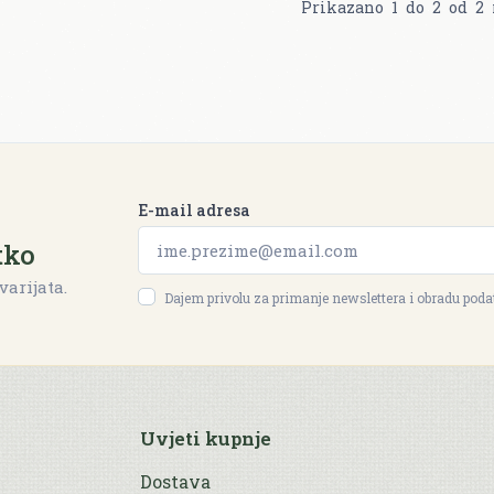
Prikazano
1
do
2
od
2
E-mail adresa
tko
varijata.
Dajem privolu za primanje newslettera i obradu pod
Uvjeti kupnje
Dostava