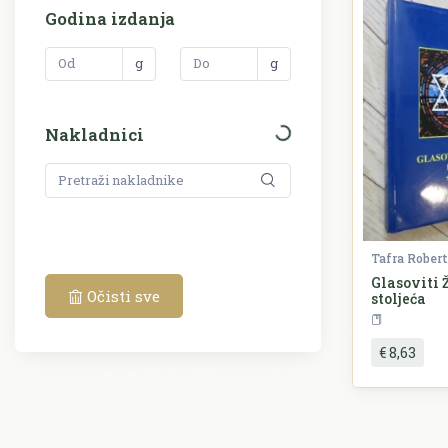
Godina izdanja
g
g
Nakladnici
Tafra Robert
Glasoviti Ž
Očisti sve
stoljeća
P
€ 8,63