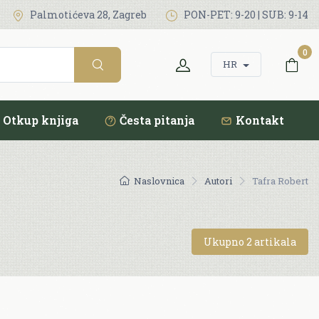
Palmotićeva 28, Zagreb
PON-PET: 9-20 | SUB: 9-14
0
HR
Otkup knjiga
Česta pitanja
Kontakt
Naslovnica
Autori
Tafra Robert
Ukupno 2 artikala