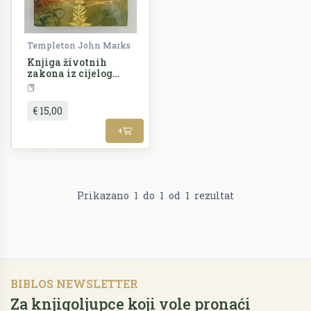
Templeton John Marks
Knjiga životnih
zakona iz cijelog
svijeta. 200 vječnih
Alternativa
duhovnih načela
€ 15,00
+
Prikazano
1
do
1
od
1
rezultat
BIBLOS NEWSLETTER
Za knjigoljupce koji vole pronaći