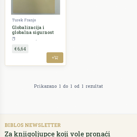
Turek Franjo
Globalizacija i
globalna sigurnost
Politologija
€ 6,64
+
Prikazano
1
do
1
od
1
rezultat
BIBLOS NEWSLETTER
Za knjigoljupce koji vole pronaći