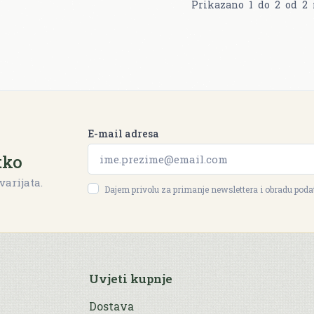
Prikazano
1
do
2
od
2
E-mail adresa
tko
varijata.
Dajem privolu za primanje newslettera i obradu pod
Uvjeti kupnje
Dostava