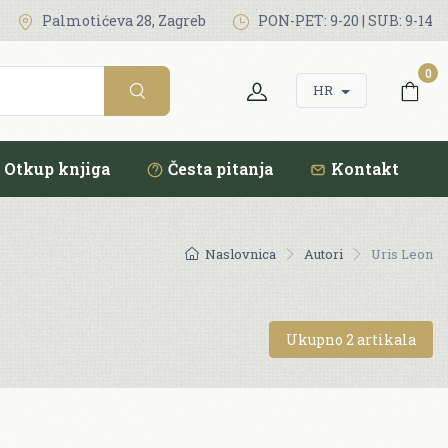
Palmotićeva 28, Zagreb
PON-PET: 9-20 | SUB: 9-14
0
HR
Otkup knjiga
Česta pitanja
Kontakt
Naslovnica
Autori
Uris Leon
Ukupno 2 artikala