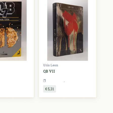
Uris Leon
QB VII
Književnost
Književnost
€ 5,31