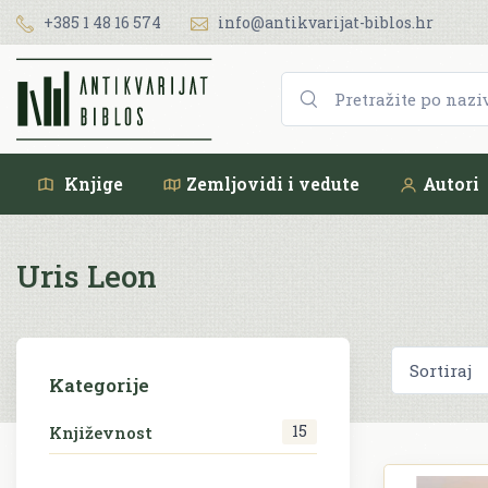
+385 1 48 16 574
info@antikvarijat-biblos.hr
Knjige
Zemljovidi i vedute
Autori
Uris Leon
Kategorije
15
Književnost