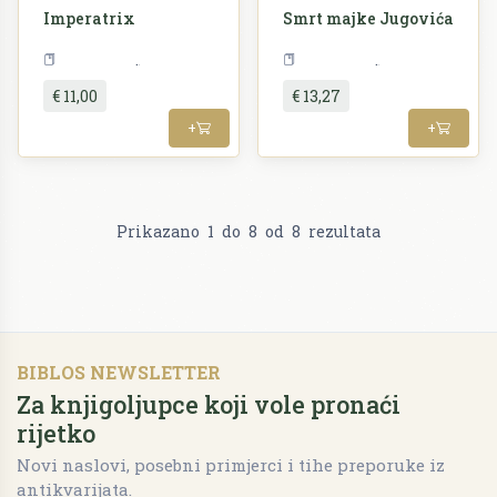
Imperatrix
Smrt majke Jugovića
Književnost
Književnost
€ 11,00
€ 13,27
+
+
Prikazano
1
do
8
od
8
rezultata
BIBLOS NEWSLETTER
Za knjigoljupce koji vole pronaći
rijetko
Novi naslovi, posebni primjerci i tihe preporuke iz
antikvarijata.