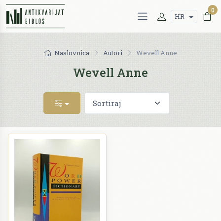
0
HR
Naslovnica
Autori
Wevell Anne
Wevell Anne