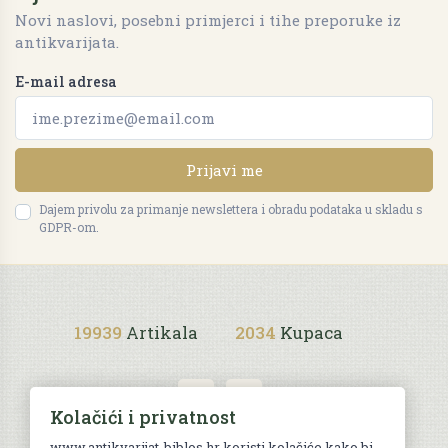
Novi naslovi, posebni primjerci i tihe preporuke iz
antikvarijata.
E-mail adresa
Prijavi me
Dajem privolu za primanje newslettera i obradu podataka u skladu s
GDPR-om.
19939
Artikala
2034
Kupaca
Kolačići i privatnost
www.antikvarijat-biblos.hr koristi kolačiće kako bi