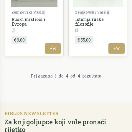
Zenjkovski Vasilij
Zenjkovski Vasilij
Ruski mislioci i
Istorija ruske
Evropa
filozofije
Filozofija
Filozofija
€ 9,00
€ 55,00
+
+
Prikazano
1
do
4
od
4
rezultata
BIBLOS NEWSLETTER
Za knjigoljupce koji vole pronaći
rijetko