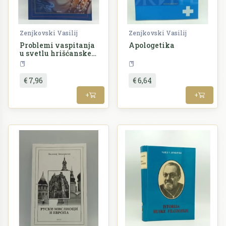
Zenjkovski Vasilij
Zenjkovski Vasilij
Problemi vaspitanja
Apologetika
u svetlu hrišćanske
antropologije
Religija
Filozofija
€ 7,96
€ 6,64
+
+