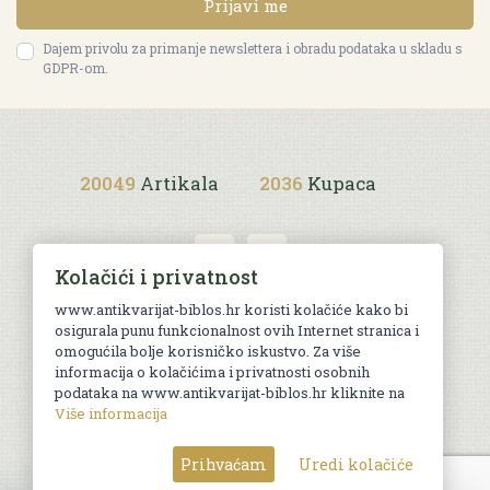
Prijavi me
Dajem privolu za primanje newslettera i obradu podataka u skladu s
GDPR-om.
20049
Artikala
2036
Kupaca
Kolačići i privatnost
www.antikvarijat-biblos.hr koristi kolačiće kako bi
osigurala punu funkcionalnost ovih Internet stranica i
Uvjeti kupnje
omogućila bolje korisničko iskustvo. Za više
informacija o kolačićima i privatnosti osobnih
podataka na www.antikvarijat-biblos.hr kliknite na
Više informacija
© Sva prava pridržana. Web by
AG media
Prihvaćam
Uredi kolačiće