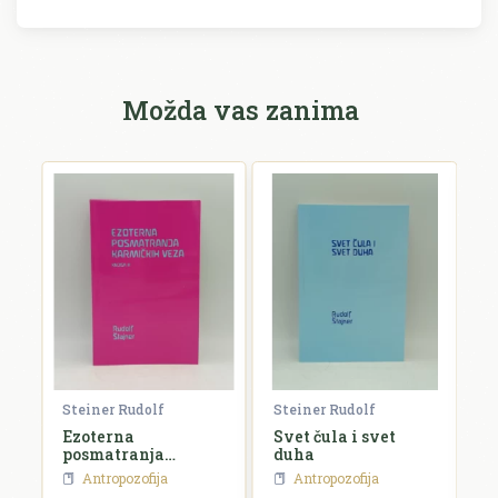
Možda vas zanima
Steiner Rudolf
Steiner Rudolf
S
Ezoterna
Svet čula i svet
E
posmatranja
duha
h
karmičkih veza III
d
Antropozofija
Antropozofija
č