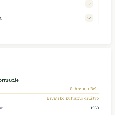
e
a
ormacije
Schreiner Bela
Hrvatsko kulturno društvo
a:
1983