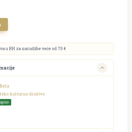
u
va u RH za narudžbe veće od 70 €
macije
 Bela
tsko kulturno društvo
tupno
o