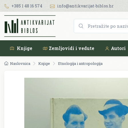
+385 1 48 16 574
info@antikvarijat-biblos.hr
Knjige
Zemljovidi i vedute
Autori
Naslovnica
Knjige
Etnologija i antropologija