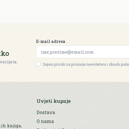
E-mail adresa
tko
varijata.
Dajem privolu za primanje newslettera i obradu pod
Uvjeti kupnje
Dostava
O nama
nih knjiga,