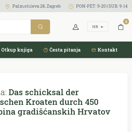
Palmotićeva 28, Zagreb
PON-PET: 9-20 | SUB: 9-14
0
HR
Otkup knjiga
Česta pitanja
Kontakt
a:
Das schicksal der
schen Kroaten durch 450
bina gradišćanskih Hrvatov