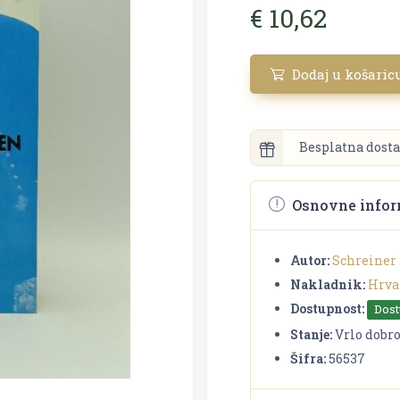
€ 10,62
Dodaj u košaric
Besplatna dosta
Osnovne infor
Autor:
Schreiner
Nakladnik:
Hrva
Dostupnost:
Dos
Stanje:
Vrlo dobr
Šifra:
56537