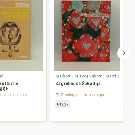
rd
Marković Mirko | Vuković Martin
H
 kulturne
Zagrebačka Šokadija
E
gije
a i antropologija
Etnologija i antropologija
€ 13,27