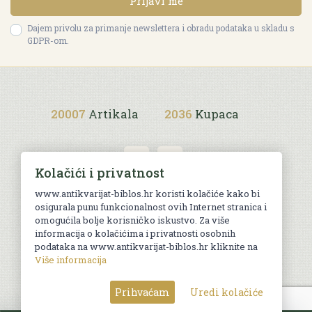
Prijavi me
Dajem privolu za primanje newslettera i obradu podataka u skladu s
GDPR-om.
20007
Artikala
2036
Kupaca
Kolačići i privatnost
www.antikvarijat-biblos.hr koristi kolačiće kako bi
osigurala punu funkcionalnost ovih Internet stranica i
Uvjeti kupnje
omogućila bolje korisničko iskustvo. Za više
informacija o kolačićima i privatnosti osobnih
podataka na www.antikvarijat-biblos.hr kliknite na
Više informacija
© Sva prava pridržana. Web by
AG media
Prihvaćam
Uredi kolačiće