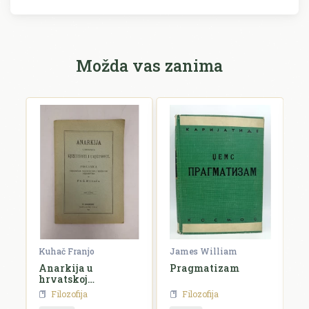
Možda vas zanima
rien
Kuhač Franjo
James William
C
Anarkija u
Pragmatizam
E
hrvatskoj
književnosti i
Filozofija
Filozofija
umjetnosti