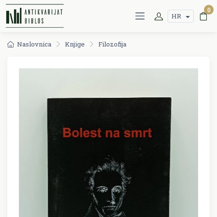
0
HR
Naslovnica
Knjige
Filozofija