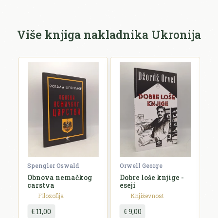
Više knjiga nakladnika Ukronija
Spengler Oswald
Orwell George
Đo
Obnova nemačkog
Dobre loše knjige -
K
carstva
eseji
u
p
Filozofija
Književnost
€ 11,00
€ 9,00