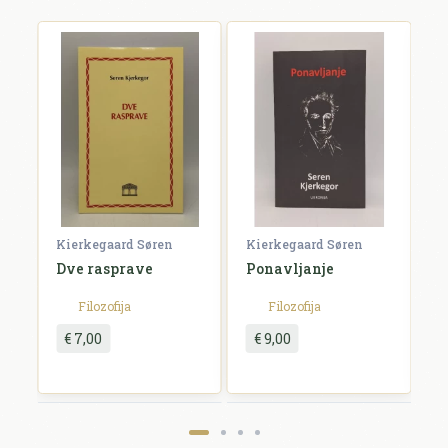
E-mail *
E-mail se ne prikazuje javno.
Ocjena *
Komentar *
Kierkegaard Søren
Kierkegaard Søren
K
Dve rasprave
Ponavljanje
P
Filozofija
Filozofija
€ 7,00
€ 9,00
Pošalji recenziju