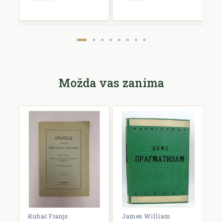
Možda vas zanima
Kuhač Franjo
James William
C