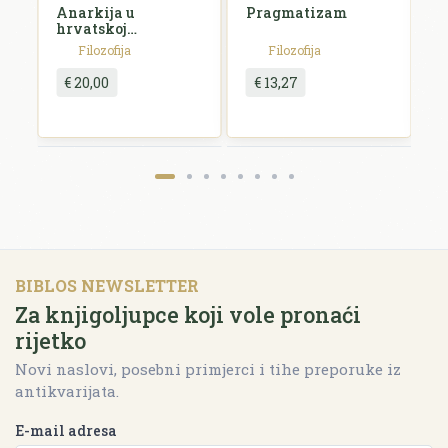
Anarkija u
Pragmatizam
E
hrvatskoj
književnosti i
Filozofija
Filozofija
umjetnosti
€ 20,00
€ 13,27
BIBLOS NEWSLETTER
Za knjigoljupce koji vole pronaći
rijetko
Novi naslovi, posebni primjerci i tihe preporuke iz
antikvarijata.
E-mail adresa