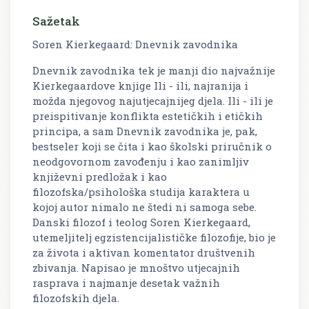
Sažetak
Soren Kierkegaard: Dnevnik zavodnika
Dnevnik zavodnika tek je manji dio najvažnije
Kierkegaardove knjige Ili - ili, najranija i
možda njegovog najutjecajnijeg djela. Ili - ili je
preispitivanje konflikta estetičkih i etičkih
principa, a sam Dnevnik zavodnika je, pak,
bestseler koji se čita i kao školski priručnik o
neodgovornom zavođenju i kao zanimljiv
književni predložak i kao
filozofska/psihološka studija karaktera u
kojoj autor nimalo ne štedi ni samoga sebe.
Danski filozof i teolog Soren Kierkegaard,
utemeljitelj egzistencijalističke filozofije, bio je
za života i aktivan komentator društvenih
zbivanja. Napisao je mnoštvo utjecajnih
rasprava i najmanje desetak važnih
filozofskih djela.