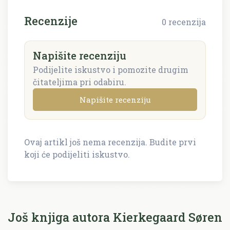
Recenzije
0 recenzija
Napišite recenziju
Podijelite iskustvo i pomozite drugim
čitateljima pri odabiru.
Napišite recenziju
Ovaj artikl još nema recenzija. Budite prvi
Napišite recenziju
koji će podijeliti iskustvo.
Recenzija će biti objavljena nakon provjere.
Ime i prezime *
Još knjiga autora Kierkegaard Søren