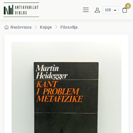
0
HR
Naslovnica
Knjige
Filozofija