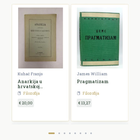
rien
Kuhač Franjo
James William
C
Anarkija u
Pragmatizam
E
hrvatskoj
književnosti i
Filozofija
Filozofija
umjetnosti
€ 20,00
€ 13,27
€