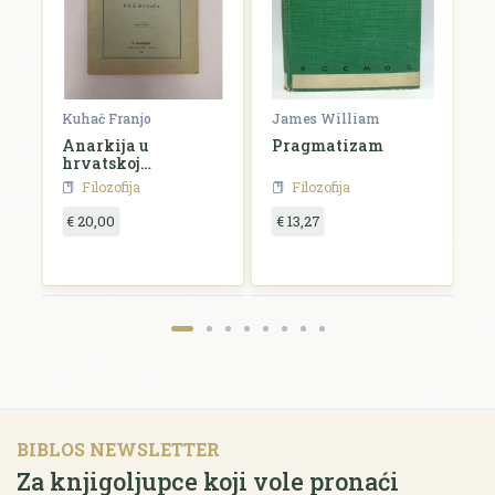
rien
Kuhač Franjo
James William
C
Anarkija u
Pragmatizam
E
hrvatskoj
književnosti i
Filozofija
Filozofija
umjetnosti
€ 20,00
€ 13,27
€
BIBLOS NEWSLETTER
Za knjigoljupce koji vole pronaći