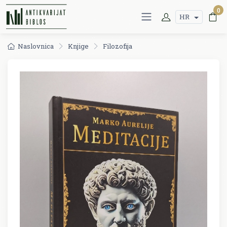
0
HR
Naslovnica
Knjige
Filozofija